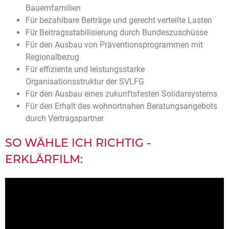
Bauernfamilien
Für bezahlbare Beiträge und gerecht verteilte Lasten
Für Beitragsstabilisierung durch Bundeszuschüsse
Für den Ausbau von Präventionsprogrammen mit
Regionalbezug
Für effiziente und leistungsstarke
Organisationsstruktur der SVLFG
Für den Ausbau eines zukunftsfesten Solidarsystems
Für den Erhalt des wohnortnahen Beratungsangebots
durch Vertragspartner
SO WÄHLE ICH RICHTIG -
ERKLÄRFILM: